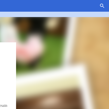
esain