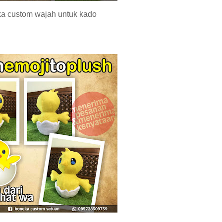
a custom wajah untuk kado