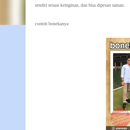
sendiri sesuai keinginan, dan bisa dipesan satuan.
contoh bonekanya