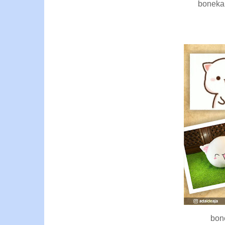
boneka 
bone